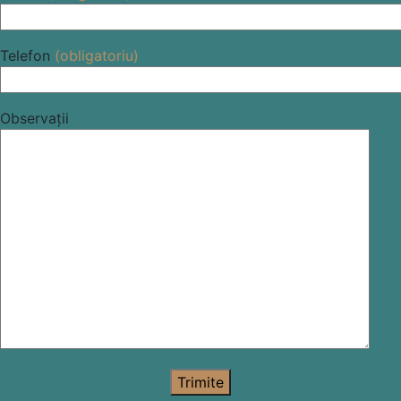
Please leave this field empty.
Telefon
(obligatoriu)
Please leave this field empty.
Observații
Trimite