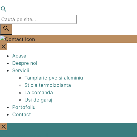
search
search
close
Acasa
Despre noi
Servicii
Tamplarie pvc si aluminiu
Sticla termoizolanta
La comanda
Usi de garaj
Portofoliu
Contact
close
Contact rapid