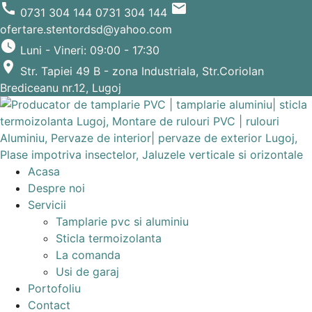
call
email
0731 304 144
0731 304 144
ofertare.stentordsd@yahoo.com
watch_later
Luni - Vineri: 09:00 - 17:30
place
Str. Tapiei 49 B - zona Industriala, Str.Coriolan
Brediceanu nr.12, Lugoj
Acasa
Despre noi
Servicii
Tamplarie pvc si aluminiu
Sticla termoizolanta
La comanda
Usi de garaj
Portofoliu
Contact